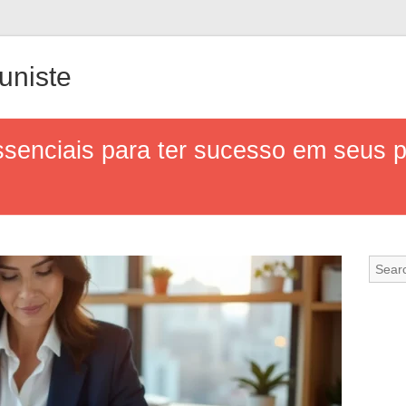
uniste
senciais para ter sucesso em seus pr