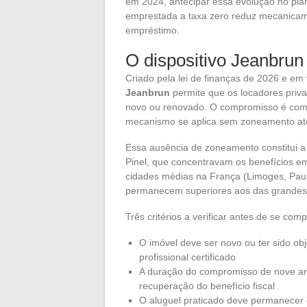
em 2024, antecipar essa evolução no plan
emprestada a taxa zero reduz mecanicame
empréstimo.
O dispositivo Jeanbrun 
Criado pela lei de finanças de 2026 e em
Jeanbrun
permite que os locadores priv
novo ou renovado. O compromisso é com 
mecanismo se aplica sem zoneamento at
Essa ausência de zoneamento constitui a 
Pinel, que concentravam os benefícios em
cidades médias na França (Limoges, Pau,
permanecem superiores aos das grandes
Três critérios a verificar antes de se 
O imóvel deve ser novo ou ter sido o
profissional certificado
A duração do compromisso de nove ano
recuperação do benefício fiscal
O aluguel praticado deve permanecer 