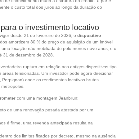
o de financiamento muda a estrutura do crédito: a parte
nte o custo total dos juros ao longo da duração do
para o investimento locativo
 vigor desde 21 de fevereiro de 2026, o
dispositivo
ados amortizem 80 % do preço de aquisição de um imóvel
uma locação não mobiliada de pelo menos nove anos, e o
é 31 de dezembro de 2028.
verdadeira ruptura em relação aos antigos dispositivos tipo
 áreas tensionadas. Um investidor pode agora direcionar
 Perpignan) onde os rendimentos locativos brutos
 metrópoles.
comprometer com uma montagem Jeanbrun:
bjeto de uma renovação pesada atestada por um
s é firme, uma revenda antecipada resulta na
dentro dos limites fixados por decreto, mesmo na ausência