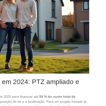
a em 2024: PTZ ampliado e
m 2025 para financiar até
50 % do custo total de
sição do lar e a localização. Para um projeto iniciado já