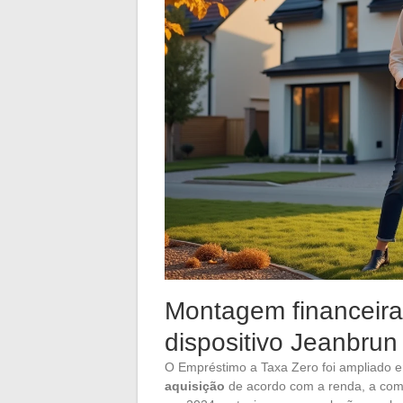
Montagem financeir
dispositivo Jeanbrun
O Empréstimo a Taxa Zero foi ampliado e
aquisição
de acordo com a renda, a compo