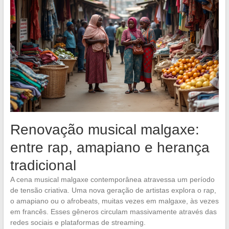
Renovação musical malgaxe:
entre rap, amapiano e herança
tradicional
A cena musical malgaxe contemporânea atravessa um período
de tensão criativa. Uma nova geração de artistas explora o rap,
o amapiano ou o afrobeats, muitas vezes em malgaxe, às vezes
em francês. Esses gêneros circulam massivamente através das
redes sociais e plataformas de streaming.