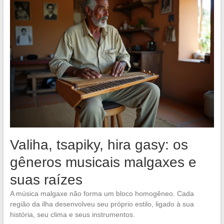
Valiha, tsapiky, hira gasy: os
gêneros musicais malgaxes e
suas raízes
A música malgaxe não forma um bloco homogêneo. Cada
região da ilha desenvolveu seu próprio estilo, ligado à sua
história, seu clima e seus instrumentos.