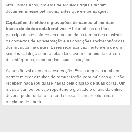
Nos últimos anos, projetos de arquivos digitais tentam
documentar esse patrimônio antes que ele se apague.
Captações de vídeo e gravações de campo alimentam
bases de dados colaborativas.
A Filarmônica de Paris
participa desse esforço documentando as formações musicais,
os contextos de apresentação e as condições socioeconômicas
dos músicos malgaxes. Esses recursos vão muito além de um
simples catálogo sonoro: eles descrevem o ambiente de vida
dos intérpretes, suas rendas, suas limitações.
A questão vai além da conservação. Esses arquivos também
permitem criar circuitos de remuneração para músicos que não
recebem nada (ou quase nada) pela difusão de suas obras. Um
músico-camponês cujo repertório é gravado e difundido online
deveria poder obter uma renda disso. É um projeto ainda
amplamente aberto.
As captações de campo documentam contextos de
apresentação que desaparecem com a urbanização
As bases colaborativas permitem que pesquisadores e
músicos cruzem seus conhecimentos