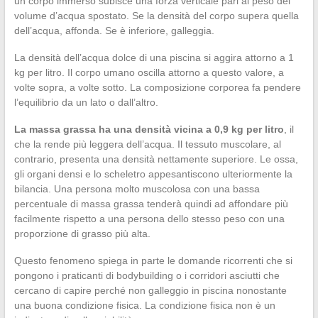
un corpo immerso subisce una forza verticale pari al peso del
volume d’acqua spostato. Se la densità del corpo supera quella
dell’acqua, affonda. Se è inferiore, galleggia.
La densità dell’acqua dolce di una piscina si aggira attorno a 1
kg per litro. Il corpo umano oscilla attorno a questo valore, a
volte sopra, a volte sotto. La composizione corporea fa pendere
l’equilibrio da un lato o dall’altro.
La massa grassa ha una densità vicina a 0,9 kg per litro
, il
che la rende più leggera dell’acqua. Il tessuto muscolare, al
contrario, presenta una densità nettamente superiore. Le ossa,
gli organi densi e lo scheletro appesantiscono ulteriormente la
bilancia. Una persona molto muscolosa con una bassa
percentuale di massa grassa tenderà quindi ad affondare più
facilmente rispetto a una persona dello stesso peso con una
proporzione di grasso più alta.
Questo fenomeno spiega in parte le domande ricorrenti che si
pongono i praticanti di bodybuilding o i corridori asciutti che
cercano di capire perché non galleggio in piscina nonostante
una buona condizione fisica. La condizione fisica non è un