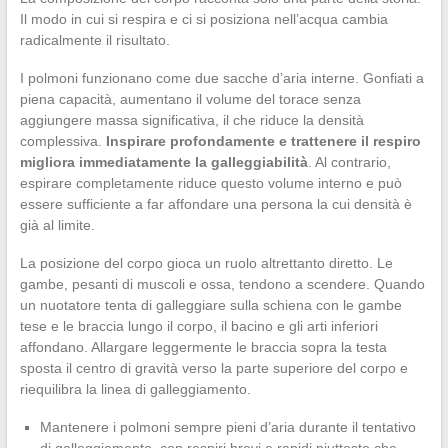
Il modo in cui si respira e ci si posiziona nell’acqua cambia
radicalmente il risultato.
I polmoni funzionano come due sacche d’aria interne. Gonfiati a
piena capacità, aumentano il volume del torace senza
aggiungere massa significativa, il che riduce la densità
complessiva.
Inspirare profondamente e trattenere il respiro
migliora immediatamente la galleggiabilità
. Al contrario,
espirare completamente riduce questo volume interno e può
essere sufficiente a far affondare una persona la cui densità è
già al limite.
La posizione del corpo gioca un ruolo altrettanto diretto. Le
gambe, pesanti di muscoli e ossa, tendono a scendere. Quando
un nuotatore tenta di galleggiare sulla schiena con le gambe
tese e le braccia lungo il corpo, il bacino e gli arti inferiori
affondano. Allargare leggermente le braccia sopra la testa
sposta il centro di gravità verso la parte superiore del corpo e
riequilibra la linea di galleggiamento.
Mantenere i polmoni sempre pieni d’aria durante il tentativo
di galleggiamento, con respiri brevi e rapidi piuttosto che