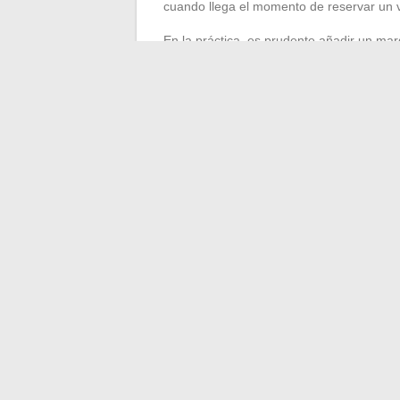
cuando llega el momento de reservar un 
En la práctica, es prudente añadir un mar
reserva absorbe los olvidos o las dificul
momento. Los mudanceros profesionales a
del transporte depende directamente del
Al final, 3 m³ es una promesa compacta per
experiencia, este volumen se revela rápid
demasiado pequeño ni demasiado grande:
dominarlo.
←
Consejos y trucos esenciales para a
Todas las últimas n