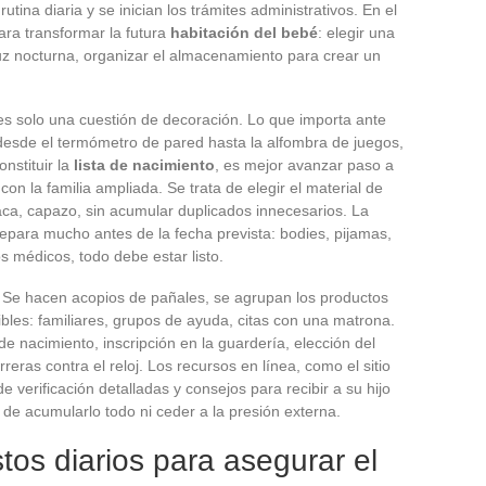
utina diaria y se inician los trámites administrativos. En el
ara transformar la futura
habitación del bebé
: elegir una
luz nocturna, organizar el almacenamiento para crear un
o es solo una cuestión de decoración. Lo que importa ante
 desde el termómetro de pared hasta la alfombra de juegos,
nstituir la
lista de nacimiento
, es mejor avanzar paso a
con la familia ampliada. Se trata de elegir el material de
aca, capazo, sin acumular duplicados innecesarios. La
epara mucho antes de la fecha prevista: bodies, pijamas,
 médicos, todo debe estar listo.
Se hacen acopios de pañales, se agrupan los productos
ibles: familiares, grupos de ayuda, citas con una matrona.
de nacimiento, inscripción en la guardería, elección del
reras contra el reloj. Los recursos en línea, como el sitio
 verificación detalladas y consejos para recibir a su hijo
 de acumularlo todo ni ceder a la presión externa.
os diarios para asegurar el