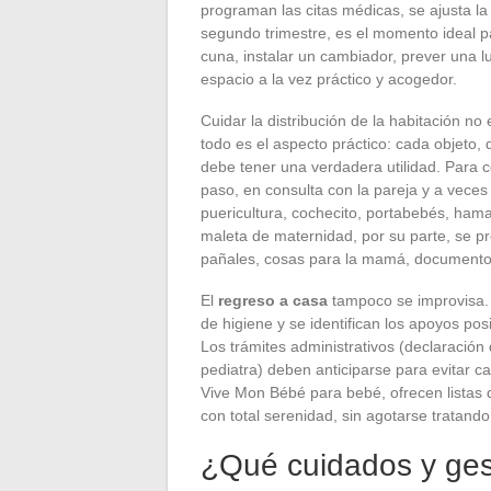
programan las citas médicas, se ajusta la r
segundo trimestre, es el momento ideal p
cuna, instalar un cambiador, prever una 
espacio a la vez práctico y acogedor.
Cuidar la distribución de la habitación n
todo es el aspecto práctico: cada objeto,
debe tener una verdadera utilidad. Para co
paso, en consulta con la pareja y a veces 
puericultura, cochecito, portabebés, ham
maleta de maternidad, por su parte, se pr
pañales, cosas para la mamá, documentos
El
regreso a casa
tampoco se improvisa. 
de higiene y se identifican los apoyos pos
Los trámites administrativos (declaración 
pediatra) deben anticiparse para evitar car
Vive Mon Bébé para bebé, ofrecen listas de
con total serenidad, sin agotarse tratando
¿Qué cuidados y gest