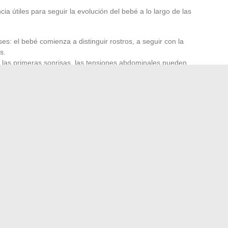
ia útiles para seguir la evolución del bebé a lo largo de las
es: el bebé comienza a distinguir rostros, a seguir con la
s.
 las primeras sonrisas, las tensiones abdominales pueden
 de cólicos.
 coordinan, se vislumbran los primeros movimientos
laciones, cambios demasiado frecuentes, pueden alterar el
por la estabilidad, la simplicidad, es dar a cada etapa, desde
fectiva, el terreno ideal para crecer. Y cada día, son
vas, las que se acumulan en el camino de la infancia.
sbrozadora Parkside PBS 2 D4: experiencia compartida
ta 3 m3: ejemplos de objetos y volumen en la práctica
→