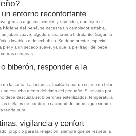
ueño?
 un entorno reconfortante
uye gracias a gestos simples y repetidos, que tejen el
la
higiene del bebé
, se necesita un cambiador estable,
un jabón suave, algodón, una crema hidratante. Según la
añales lavables o desechables. Se debe prestar especial
a piel y a un secado suave, ya que la piel frágil del bebé
primeras semanas.
 o biberón, responder a la
 un lactante. La lactancia, facilitada por un cojín o un fular
y una escucha atenta del ritmo del pequeño. Si se opta por
e no debe descuidarse: biberones esterilizados, temperatura
r las señales de hambre o saciedad del bebé sigue siendo
a teoría pura.
inas, vigilancia y confort
 propicio para la relajación, siempre que se respete la