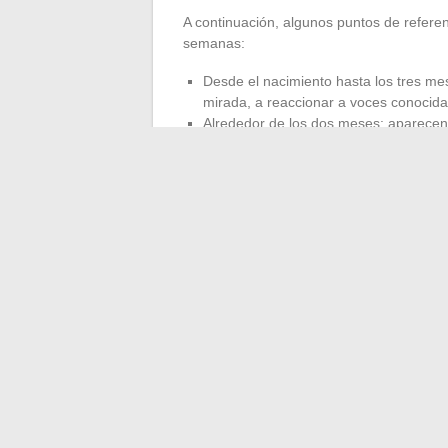
A continuación, algunos puntos de referenc
semanas:
Desde el nacimiento hasta los tres mes
mirada, a reaccionar a voces conocida
Alrededor de los dos meses: aparecen
aliviarse con un masaje suave en caso
A partir del tercer mes: los gestos se
voluntarios.
La
rutina
tranquiliza. Demasiadas estimu
frágil equilibrio de este período. Apostar 
el despertar motor hasta la construcción a
pequeñas victorias discretas, pero decisi
←
Lo que piensan los usuarios de la de
Comprender lo que represen