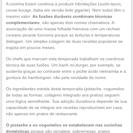
A cozinha fusion continua a produzir hibridações (sushi-tacos,
couve-kouign, baba em versão bolo gigante). Nem todas têm o
mesmo valor.
As fusões duráveis combinam técnicas
complementares
, não apenas dois nomes chamativos. A
associação de uma massa folhada francesa com um recheio
coreano picante funciona porque as texturas e temperaturas
dialogam. Um simples colagem de duas receitas populares se
esgota em poucos meses.
Os chefs que marcam esta temporada trabalham na coerência
técnica de suas fusões. Um banh mi-burger, por exemplo, se
sustenta graças ao contraste entre o pickle ácido vietnamita e a
gordura do hambúrguer, não pela novidade do nome.
Os ingredientes estrela desta temporada (pistache, cogumelos
de todas as formas, colágeno integrado aos pratos) seguem
uma lógica semelhante. Sua adoção duradoura depende de sua
capacidade de se integrar em receitas reproduzíveis em casa,
não apenas em pratos de restaurante.
O pistache e os cogumelos se estabelecem nas cozinhas
domésticas
porque são versáteis: sobremesas, pratos