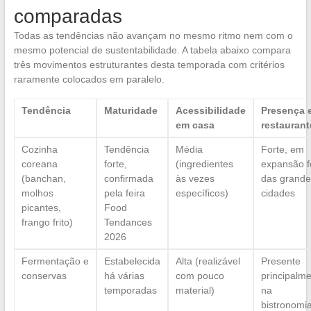
comparadas
Todas as tendências não avançam no mesmo ritmo nem com o
mesmo potencial de sustentabilidade. A tabela abaixo compara
três movimentos estruturantes desta temporada com critérios
raramente colocados em paralelo.
Tendência
Maturidade
Acessibilidade
Presença 
em casa
restaurant
Cozinha
Tendência
Média
Forte, em
coreana
forte,
(ingredientes
expansão f
(banchan,
confirmada
às vezes
das grande
molhos
pela feira
específicos)
cidades
picantes,
Food
frango frito)
Tendances
2026
Fermentação e
Estabelecida
Alta (realizável
Presente
conservas
há várias
com pouco
principalm
temporadas
material)
na
bistronomi