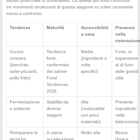
stesso potenziale di sostenibilità. La tabella qui sotto confronta
tre movimenti strutturanti di questa stagione su criteri raramente
messi a confronto.
Tendenza
Maturità
Accessibilità
Presenza
a casa
nella
ristorazion
Cucina
Tendenza
Media
Forte, in
coreana
forte,
(ingredienti a
espansione
(banchan,
confermata
volte
al di fuori
salse piccanti,
dal salone
specifici)
delle grandi
pollo fritto)
Food
città
Tendances
2026
Fermentazione
Stabilita da
Alta
Presente
e sottaceti
diverse
(realizzabile
soprattutto
stagioni
con poco
nella
materiale)
bistronomia
Reimparare le
In piena
Molto alta
Bassa
tecniche
accelerazione
(logica