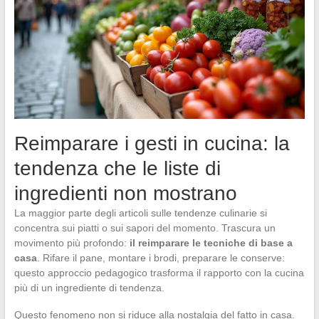
Reimparare i gesti in cucina: la
tendenza che le liste di
ingredienti non mostrano
La maggior parte degli articoli sulle tendenze culinarie si
concentra sui piatti o sui sapori del momento. Trascura un
movimento più profondo:
il reimparare le tecniche di base a
casa
. Rifare il pane, montare i brodi, preparare le conserve:
questo approccio pedagogico trasforma il rapporto con la cucina
più di un ingrediente di tendenza.
Questo fenomeno non si riduce alla nostalgia del fatto in casa.