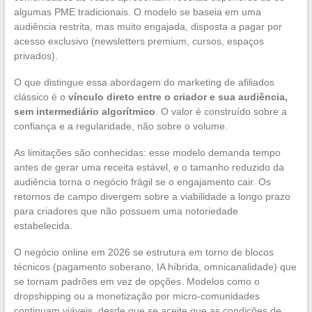
algumas PME tradicionais. O modelo se baseia em uma
audiência restrita, mas muito engajada, disposta a pagar por
acesso exclusivo (newsletters premium, cursos, espaços
privados).
O que distingue essa abordagem do marketing de afiliados
clássico é o
vínculo direto entre o criador e sua audiência,
sem intermediário algorítmico
. O valor é construído sobre a
confiança e a regularidade, não sobre o volume.
As limitações são conhecidas: esse modelo demanda tempo
antes de gerar uma receita estável, e o tamanho reduzido da
audiência torna o negócio frágil se o engajamento cair. Os
retornos de campo divergem sobre a viabilidade a longo prazo
para criadores que não possuem uma notoriedade
estabelecida.
O negócio online em 2026 se estrutura em torno de blocos
técnicos (pagamento soberano, IA híbrida, omnicanalidade) que
se tornam padrões em vez de opções. Modelos como o
dropshipping ou a monetização por micro-comunidades
continuam viáveis, desde que se aceite que as condições de