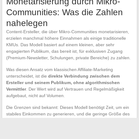
Monetarisierung durch Mikro-
Communities: Was die Zahlen
nahelegen
Content-Ersteller, die über Mikro-Communities monetarisieren,
erzielen manchmal höhere Einnahmen als einige traditionelle
KMUs. Das Modell basiert auf einem kleinen, aber sehr
engagierten Publikum, das bereit ist, für exklusiven Zugang
(Premium-Newsletter, Schulungen, private Bereiche) zu zahlen.
Was diesen Ansatz vom klassischen Affiliate-Marketing
unterscheidet, ist die
direkte Verbindung zwischen dem
Ersteller und seinem Publikum, ohne algorithmischen
Vermittler
. Der Wert wird auf Vertrauen und Regelmäßigkeit
aufgebaut, nicht auf Volumen.
Die Grenzen sind bekannt: Dieses Modell benötigt Zeit, um ein
stabiles Einkommen zu generieren, und die geringe Größe des
Publikums macht das Geschäft anfällig, wenn das Engagement
sinkt. Die Rückmeldungen aus der Praxis sind unterschiedlich in
Bezug auf die langfristige Lebensfähigkeit für Ersteller, die noch