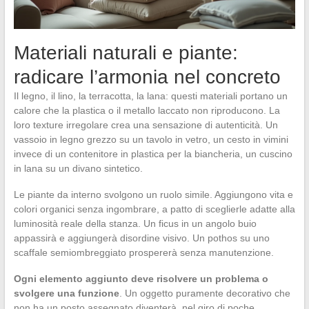
Materiali naturali e piante:
radicare l’armonia nel concreto
Il legno, il lino, la terracotta, la lana: questi materiali portano un
calore che la plastica o il metallo laccato non riproducono. La
loro texture irregolare crea una sensazione di autenticità. Un
vassoio in legno grezzo su un tavolo in vetro, un cesto in vimini
invece di un contenitore in plastica per la biancheria, un cuscino
in lana su un divano sintetico.
Le piante da interno svolgono un ruolo simile. Aggiungono vita e
colori organici senza ingombrare, a patto di sceglierle adatte alla
luminosità reale della stanza. Un ficus in un angolo buio
appassirà e aggiungerà disordine visivo. Un pothos su uno
scaffale semiombreggiato prospererà senza manutenzione.
Ogni elemento aggiunto deve risolvere un problema o
svolgere una funzione
. Un oggetto puramente decorativo che
non ha un posto assegnato diventerà, nel giro di poche