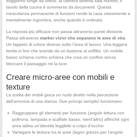
soggiorno funge da ufficio, la camera diventa sala riunioni, il
tavolo della cucina è sommerso da documenti. Questa
mescolanza permanente di funzioni rende la casa visivamente e
mentalmente ingombra, anche quando è ordinata.
La risposta più efficace non passa attraverso pareti divisorie.
Passa attraverso
marker visivi che separano le aree di vita
.
Un tappeto di colore diverso sotto l’area di lavoro. Una leggera
tenda in lino che scende da un bastone al soffitto. Un mobile
basso schiena contro schiena che crea un confine senza
bloccare il passaggio né la luce.
Creare micro-aree con mobili e
texture
La scelta dei mobili gioca un ruolo diretto nella percezione
dell’armonia di una stanza. Due principi semplici funzionano:
Raggruppare gli elementi per funzione (angolo lettura con
poltrona, lampada e scaffale basso, nient’altro) affinché ogni
area abbia un’identità leggibile a colpo d’occhio
Variegare le texture tra le aree (legno grezzo per l’angolo