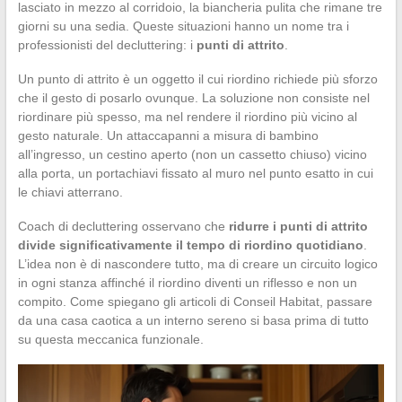
lasciato in mezzo al corridoio, la biancheria pulita che rimane tre
giorni su una sedia. Queste situazioni hanno un nome tra i
professionisti del decluttering: i
punti di attrito
.
Un punto di attrito è un oggetto il cui riordino richiede più sforzo
che il gesto di posarlo ovunque. La soluzione non consiste nel
riordinare più spesso, ma nel rendere il riordino più vicino al
gesto naturale. Un attaccapanni a misura di bambino
all’ingresso, un cestino aperto (non un cassetto chiuso) vicino
alla porta, un portachiavi fissato al muro nel punto esatto in cui
le chiavi atterrano.
Coach di decluttering osservano che
ridurre i punti di attrito
divide significativamente il tempo di riordino quotidiano
.
L’idea non è di nascondere tutto, ma di creare un circuito logico
in ogni stanza affinché il riordino diventi un riflesso e non un
compito. Come spiegano gli articoli di Conseil Habitat, passare
da una casa caotica a un interno sereno si basa prima di tutto
su questa meccanica funzionale.