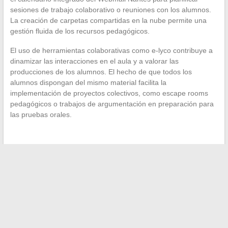
sesiones de trabajo colaborativo o reuniones con los alumnos.
La creación de carpetas compartidas en la nube permite una
gestión fluida de los recursos pedagógicos.
El uso de herramientas colaborativas como e-lyco contribuye a
dinamizar las interacciones en el aula y a valorar las
producciones de los alumnos. El hecho de que todos los
alumnos dispongan del mismo material facilita la
implementación de proyectos colectivos, como escape rooms
pedagógicos o trabajos de argumentación en preparación para
las pruebas orales.
←
¿Cuál es la mejor mutua para mi gato?
Mantenimiento y problemas comunes de los coches diésel:
enfoque en el filtro de partículas
→
Search