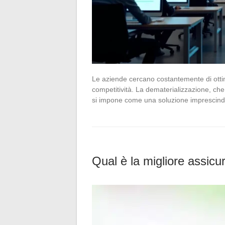
Le aziende cercano costantemente di ottim
competitività. La dematerializzazione, che c
si impone come una soluzione imprescindib
Qual è la migliore assicu