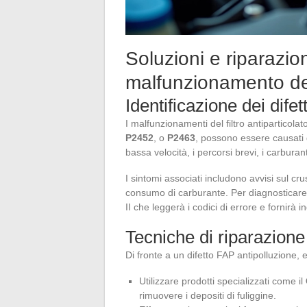
Soluzioni e riparazion
malfunzionamento del 
Identificazione dei difett
I malfunzionamenti del filtro antiparticolat
P2452
, o
P2463
, possono essere causati da
bassa velocità, i percorsi brevi, i carbura
I sintomi associati includono avvisi sul c
consumo di carburante. Per diagnosticare 
II che leggerà i codici di errore e fornirà 
Tecniche di riparazione
Di fronte a un difetto FAP antipolluzione, 
Utilizzare prodotti specializzati come il
rimuovere i depositi di fuliggine.