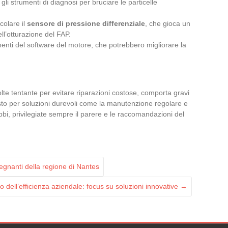
gli strumenti di diagnosi per bruciare le particelle
icolare il
sensore di pressione differenziale
, che gioca un
ll’otturazione del FAP.
menti del software del motore, che potrebbero migliorare la
te tentante per evitare riparazioni costose, comporta gravi
tosto per soluzioni durevoli come la manutenzione regolare e
dubbi, privilegiate sempre il parere e le raccomandazioni del
nsegnanti della regione di Nantes
o dell’efficienza aziendale: focus su soluzioni innovative
→