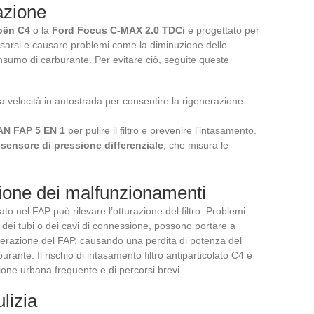
azione
oën C4
o la
Ford Focus C-MAX 2.0 TDCi
è progettato per
ntasarsi e causare problemi come la diminuzione delle
nsumo di carburante. Per evitare ciò, seguite queste
a velocità in autostrada per consentire la rigenerazione
N FAP 5 EN 1
per pulire il filtro e prevenire l’intasamento.
l
sensore di pressione differenziale
, che misura le
ione dei malfunzionamenti
ato nel FAP può rilevare l’otturazione del filtro. Problemi
ei tubi o dei cavi di connessione, possono portare a
enerazione del FAP, causando una perdita di potenza del
nte. Il rischio di intasamento filtro antiparticolato C4 è
ione urbana frequente e di percorsi brevi.
lizia