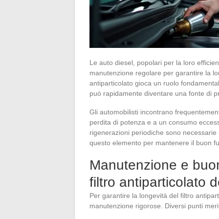
Le auto diesel, popolari per la loro effici
manutenzione regolare per garantire la loro
antiparticolato gioca un ruolo fondamentale
può rapidamente diventare una fonte di pr
Gli automobilisti incontrano frequentement
perdita di potenza e a un consumo ecces
rigenerazioni periodiche sono necessarie p
questo elemento per mantenere il buon f
Manutenzione e buone
filtro antiparticolato 
Per garantire la longevità del filtro antip
manutenzione rigorose. Diversi punti meri