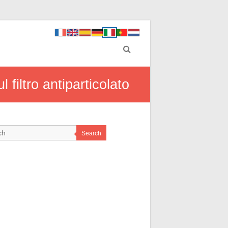
filtro antiparticolato
Search