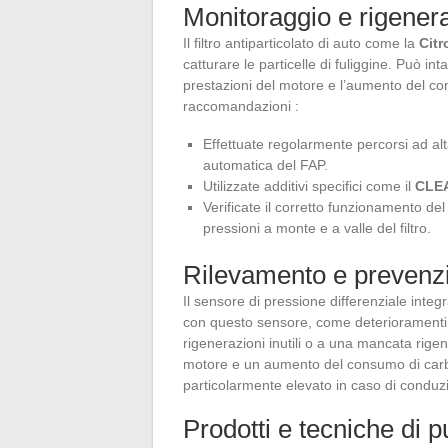
Monitoraggio e rigener
Il filtro antiparticolato di auto come la
Citr
catturare le particelle di fuliggine. Può i
prestazioni del motore e l’aumento del co
raccomandazioni :
Effettuate regolarmente percorsi ad alt
automatica del FAP.
Utilizzate additivi specifici come il
CLEA
Verificate il corretto funzionamento de
pressioni a monte e a valle del filtro.
Rilevamento e prevenz
Il sensore di pressione differenziale integr
con questo sensore, come deterioramenti d
rigenerazioni inutili o a una mancata rig
motore e un aumento del consumo di carbura
particolarmente elevato in caso di conduz
Prodotti e tecniche di pu