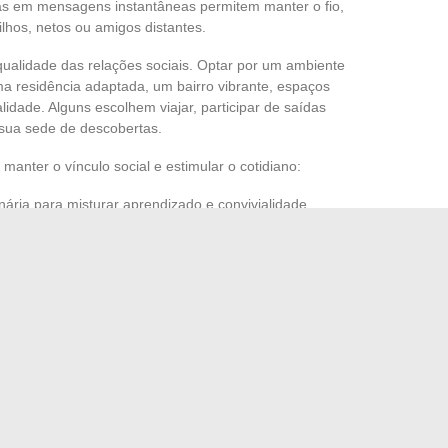
as em mensagens instantâneas permitem manter o fio,
lhos, netos ou amigos distantes.
qualidade das relações sociais. Optar por um ambiente
ma residência adaptada, um bairro vibrante, espaços
ialidade. Alguns escolhem viajar, participar de saídas
r sua sede de descobertas.
manter o vínculo social e estimular o cotidiano:
inária para misturar aprendizado e convivialidade.
 em grupo, mesmo que leve.
entemente um catalisador de trocas e passeios
 saberes e na troca, cada um pode continuar a florescer,
. A aposentadoria torna-se então um terreno fértil onde
e tecer laços, abrir-se ao inesperado e saborear a