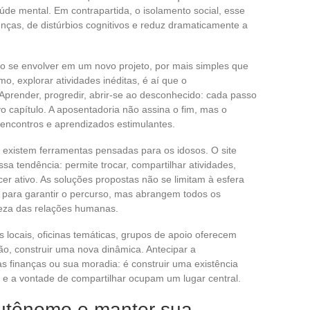
de mental. Em contrapartida, o isolamento social, esse
enças, de distúrbios cognitivos e reduz dramaticamente a
vo se envolver em um novo projeto, por mais simples que
o, explorar atividades inéditas, é aí que o
prender, progredir, abrir-se ao desconhecido: cada passo
o capítulo. A aposentadoria não assina o fim, mas o
 encontros e aprendizados estimulantes.
existem ferramentas pensadas para os idosos. O site
sa tendência: permite trocar, compartilhar atividades,
er ativo. As soluções propostas não se limitam à esfera
m para garantir o percurso, mas abrangem todos os
ueza das relações humanas.
 locais, oficinas temáticas, grupos de apoio oferecem
dão, construir uma nova dinâmica. Antecipar a
 finanças ou sua moradia: é construir uma existência
r e a vontade de compartilhar ocupam um lugar central.
tônomo e manter sua