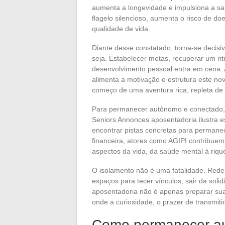
aumenta a longevidade e impulsiona a saú
flagelo silencioso, aumenta o risco de do
qualidade de vida.
Diante desse constatado, torna-se decisi
seja. Estabelecer metas, recuperar um ritm
desenvolvimento pessoal entra em cena. A
alimenta a motivação e estrutura este nov
começo de uma aventura rica, repleta de
Para permanecer autônomo e conectado, 
Seniors Annonces aposentadoria ilustra es
encontrar pistas concretas para permanec
financeira, atores como AGIPI contribue
aspectos da vida, da saúde mental à riq
O isolamento não é uma fatalidade. Redes
espaços para tecer vínculos, sair da soli
aposentadoria não é apenas preparar suas
onde a curiosidade, o prazer de transmiti
Como permanecer au