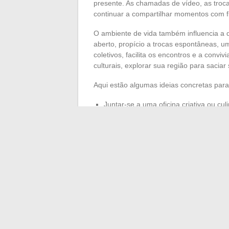
presente. As chamadas de vídeo, as troc
continuar a compartilhar momentos com fi
O ambiente de vida também influencia a 
aberto, propício a trocas espontâneas, u
coletivos, facilita os encontros e a conviv
culturais, explorar sua região para sacia
Aqui estão algumas ideias concretas para 
Juntar-se a uma oficina criativa ou cul
Implementar uma atividade esportiva
Adotar um animal de estimação, frequ
compartilhados.
Apostando na pertença, na transmissão de
ganhar confiança e cultivar sua vitalidade
cada dia oferece uma nova oportunidade d
liberdade recuperada.