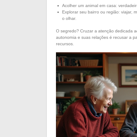
Acolher um animal em casa: verdadeir
Explorar seu bairro ou região: viajar
o olhar.
O segredo? Cruzar a atenção dedicada ao
autonomia e suas relações é recusar a pa
recursos.