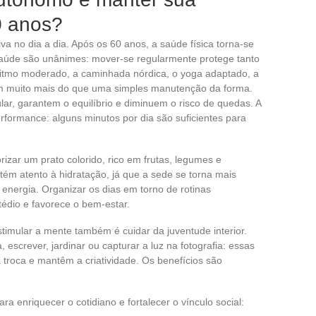
0 anos?
iva no dia a dia. Após os 60 anos, a saúde física torna-se
 saúde são unânimes: mover-se regularmente protege tanto
tmo moderado, a caminhada nórdica, o yoga adaptado, a
zem muito mais do que uma simples manutenção da forma.
ar, garantem o equilíbrio e diminuem o risco de quedas. A
rformance: alguns minutos por dia são suficientes para
izar um prato colorido, rico em frutas, legumes e
ém atento à hidratação, já que a sede se torna mais
 energia. Organizar os dias em torno de rotinas
 tédio e favorece o bem-estar.
Estimular a mente também é cuidar da juventude interior.
 escrever, jardinar ou capturar a luz na fotografia: essas
 troca e mantêm a criatividade. Os benefícios são
a enriquecer o cotidiano e fortalecer o vínculo social: