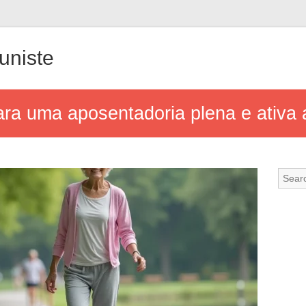
uniste
ara uma aposentadoria plena e ativa