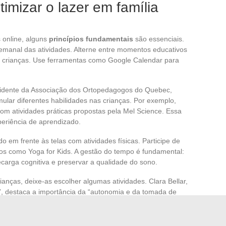
timizar o lazer em família
s online, alguns
princípios fundamentais
são essenciais.
manal das atividades. Alterne entre momentos educativos
as crianças. Use ferramentas como Google Calendar para
esidente da Associação dos Ortopedagogos do Quebec,
ular diferentes habilidades nas crianças. Por exemplo,
om atividades práticas propostas pela Mel Science. Essa
eriência de aprendizado.
o em frente às telas com atividades físicas. Participe de
vos como Yoga for Kids. A gestão do tempo é fundamental:
recarga cognitiva e preservar a qualidade do sono.
rianças, deixe-as escolher algumas atividades. Clara Bellar,
r”, destaca a importância da “autonomia e da tomada de
volvida está mais motivada e engajada.
 educativos como Powerz e aplicativos como Studytracks