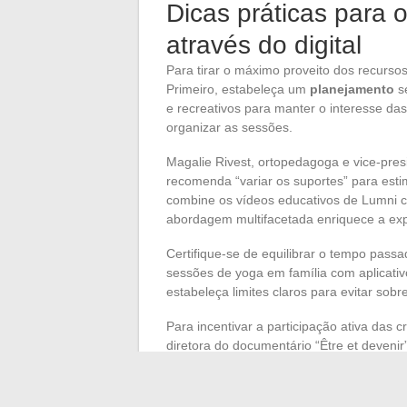
Dicas práticas para o
através do digital
Para tirar o máximo proveito dos recurso
Primeiro, estabeleça um
planejamento
se
e recreativos para manter o interesse d
organizar as sessões.
Magalie Rivest, ortopedagoga e vice-pr
recomenda “variar os suportes” para estim
combine os vídeos educativos de Lumni c
abordagem multifacetada enriquece a exp
Certifique-se de equilibrar o tempo passad
sessões de yoga em família com aplicati
estabeleça limites claros para evitar sob
Para incentivar a participação ativa das c
diretora do documentário “Être et deveni
decisão” entre os jovens. Uma criança en
Aproveite os recursos interativos. Jogos