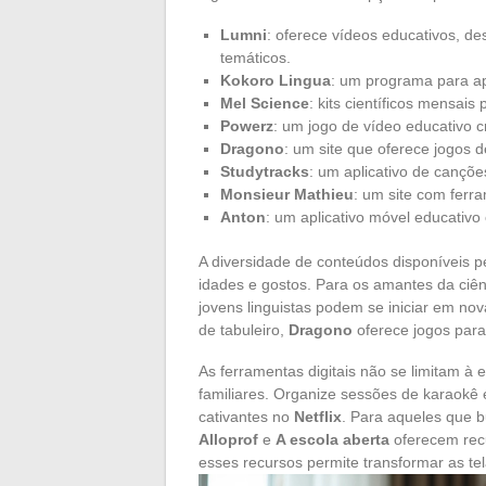
Lumni
: oferece vídeos educativos, d
temáticos.
Kokoro Lingua
: um programa para ap
Mel Science
: kits científicos mensais
Powerz
: um jogo de vídeo educativo c
Dragono
: um site que oferece jogos d
Studytracks
: um aplicativo de cançõe
Monsieur Mathieu
: um site com ferr
Anton
: um aplicativo móvel educativo
A diversidade de conteúdos disponíveis p
idades e gostos. Para os amantes da ciê
jovens linguistas podem se iniciar em no
de tabuleiro,
Dragono
oferece jogos para
As ferramentas digitais não se limitam à
familiares. Organize sessões de karaokê
cativantes no
Netflix
. Para aqueles que b
Alloprof
e
A escola aberta
oferecem recu
esses recursos permite transformar as tel