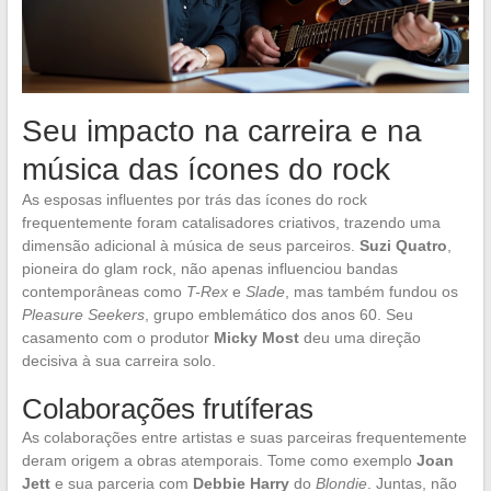
Seu impacto na carreira e na
música das ícones do rock
As esposas influentes por trás das ícones do rock
frequentemente foram catalisadores criativos, trazendo uma
dimensão adicional à música de seus parceiros.
Suzi Quatro
,
pioneira do glam rock, não apenas influenciou bandas
contemporâneas como
T-Rex
e
Slade
, mas também fundou os
Pleasure Seekers
, grupo emblemático dos anos 60. Seu
casamento com o produtor
Micky Most
deu uma direção
decisiva à sua carreira solo.
Colaborações frutíferas
As colaborações entre artistas e suas parceiras frequentemente
deram origem a obras atemporais. Tome como exemplo
Joan
Jett
e sua parceria com
Debbie Harry
do
Blondie
. Juntas, não