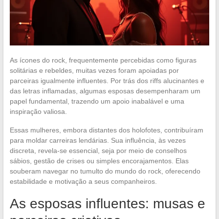
As ícones do rock, frequentemente percebidas como figuras
solitárias e rebeldes, muitas vezes foram apoiadas por
parceiras igualmente influentes. Por trás dos riffs alucinantes e
das letras inflamadas, algumas esposas desempenharam um
papel fundamental, trazendo um apoio inabalável e uma
inspiração valiosa.
Essas mulheres, embora distantes dos holofotes, contribuíram
para moldar carreiras lendárias. Sua influência, às vezes
discreta, revela-se essencial, seja por meio de conselhos
sábios, gestão de crises ou simples encorajamentos. Elas
souberam navegar no tumulto do mundo do rock, oferecendo
estabilidade e motivação a seus companheiros.
As esposas influentes: musas e