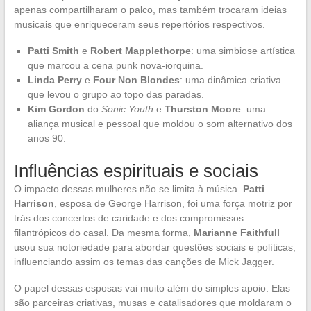
apenas compartilharam o palco, mas também trocaram ideias
musicais que enriqueceram seus repertórios respectivos.
Patti Smith
e
Robert Mapplethorpe
: uma simbiose artística
que marcou a cena punk nova-iorquina.
Linda Perry
e
Four Non Blondes
: uma dinâmica criativa
que levou o grupo ao topo das paradas.
Kim Gordon
do
Sonic Youth
e
Thurston Moore
: uma
aliança musical e pessoal que moldou o som alternativo dos
anos 90.
Influências espirituais e sociais
O impacto dessas mulheres não se limita à música.
Patti
Harrison
, esposa de George Harrison, foi uma força motriz por
trás dos concertos de caridade e dos compromissos
filantrópicos do casal. Da mesma forma,
Marianne Faithfull
usou sua notoriedade para abordar questões sociais e políticas,
influenciando assim os temas das canções de Mick Jagger.
O papel dessas esposas vai muito além do simples apoio. Elas
são parceiras criativas, musas e catalisadores que moldaram o