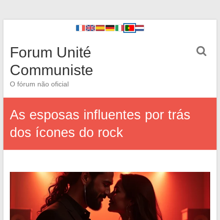
Forum Unité
Communiste
O fórum não oficial
As esposas influentes por trás
dos ícones do rock