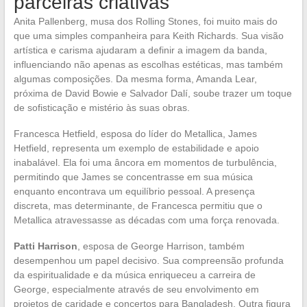
parceiras criativas
Anita Pallenberg, musa dos Rolling Stones, foi muito mais do
que uma simples companheira para Keith Richards. Sua visão
artística e carisma ajudaram a definir a imagem da banda,
influenciando não apenas as escolhas estéticas, mas também
algumas composições. Da mesma forma, Amanda Lear,
próxima de David Bowie e Salvador Dalí, soube trazer um toque
de sofisticação e mistério às suas obras.
Francesca Hetfield, esposa do líder do Metallica, James
Hetfield, representa um exemplo de estabilidade e apoio
inabalável. Ela foi uma âncora em momentos de turbulência,
permitindo que James se concentrasse em sua música
enquanto encontrava um equilíbrio pessoal. A presença
discreta, mas determinante, de Francesca permitiu que o
Metallica atravessasse as décadas com uma força renovada.
Patti Harrison
, esposa de George Harrison, também
desempenhou um papel decisivo. Sua compreensão profunda
da espiritualidade e da música enriqueceu a carreira de
George, especialmente através de seu envolvimento em
projetos de caridade e concertos para Bangladesh. Outra figura