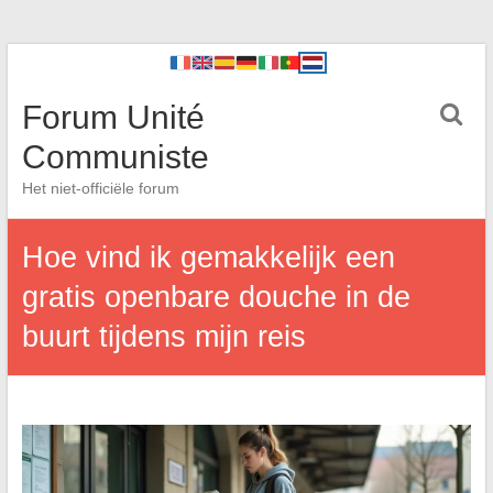
Forum Unité
Communiste
Het niet-officiële forum
Hoe vind ik gemakkelijk een
gratis openbare douche in de
buurt tijdens mijn reis