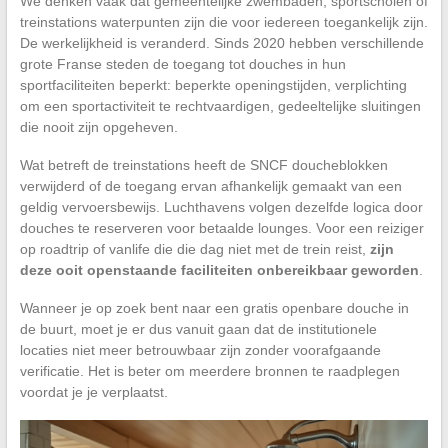
We denken vaak dat gemeentelijke zwembaden, sportscholen of
treinstations waterpunten zijn die voor iedereen toegankelijk zijn.
De werkelijkheid is veranderd. Sinds 2020 hebben verschillende
grote Franse steden de toegang tot douches in hun
sportfaciliteiten beperkt: beperkte openingstijden, verplichting
om een sportactiviteit te rechtvaardigen, gedeeltelijke sluitingen
die nooit zijn opgeheven.
Wat betreft de treinstations heeft de SNCF doucheblokken
verwijderd of de toegang ervan afhankelijk gemaakt van een
geldig vervoersbewijs. Luchthavens volgen dezelfde logica door
douches te reserveren voor betaalde lounges. Voor een reiziger
op roadtrip of vanlife die die dag niet met de trein reist,
zijn
deze ooit openstaande faciliteiten onbereikbaar geworden
.
Wanneer je op zoek bent naar een gratis openbare douche in
de buurt, moet je er dus vanuit gaan dat de institutionele
locaties niet meer betrouwbaar zijn zonder voorafgaande
verificatie. Het is beter om meerdere bronnen te raadplegen
voordat je je verplaatst.