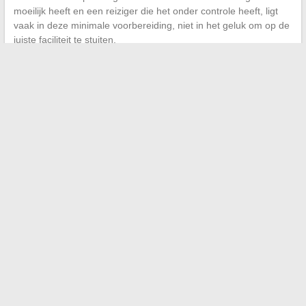
moeilijk heeft en een reiziger die het onder controle heeft, ligt
vaak in deze minimale voorbereiding, niet in het geluk om op de
juiste faciliteit te stuiten.
←
Gasy: ontdek de cultuur, muziek en actualiteit van
Madagaskar