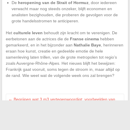
De
heropening van de Strait of Hormuz
, door iedereen
verwacht maar nog steeds onzeker, blijft economen en
analisten bezighouden, die proberen de gevolgen voor de
grote handelsstromen te anticiperen.
Het
culturele leven
behoudt zijn kracht om te verenigen. De
eerbetonen aan de actrices die de
Franse cinema
hebben
gemarkeerd, en in het bijzonder aan
Nathalie Baye
, herinneren
eraan hoe kunst, creatie en gedeelde emotie de hele
samenleving laten trillen, van de grote metropolen tot regio’s
zoals Auvergne-Rhône-Alpes. Het nieuws blijft het bewijzen:
Frankrijk gaat vooruit, soms tegen de stroom in, maar altijd op
de rand. Wie weet wat de volgende week ons zal brengen?
←
Begrijpen wat 3 m3 vertegenwoordigt: voorbeelden van
objecten en volume in de praktijk
Investeren in vastgoed: ontdek de beste kansen om uw
vermogen te vergroten
→