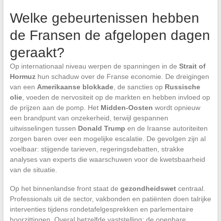
Welke gebeurtenissen hebben
de Fransen de afgelopen dagen
geraakt?
Op internationaal niveau werpen de spanningen in de
Strait of
Hormuz
hun schaduw over de Franse economie. De dreigingen
van een
Amerikaanse blokkade
, de sancties op
Russische
olie
, voeden de nervositeit op de markten en hebben invloed op
de prijzen aan de pomp. Het
Midden-Oosten
wordt opnieuw
een brandpunt van onzekerheid, terwijl gespannen
uitwisselingen tussen
Donald Trump
en de Iraanse autoriteiten
zorgen baren over een mogelijke escalatie. De gevolgen zijn al
voelbaar: stijgende tarieven, regeringsdebatten, strakke
analyses van experts die waarschuwen voor de kwetsbaarheid
van de situatie.
Op het binnenlandse front staat de
gezondheidswet
centraal.
Professionals uit de sector, vakbonden en patiënten doen talrijke
interventies tijdens rondetafelgesprekken en parlementaire
hoorzittingen. Overal hetzelfde vaststelling: de openbare