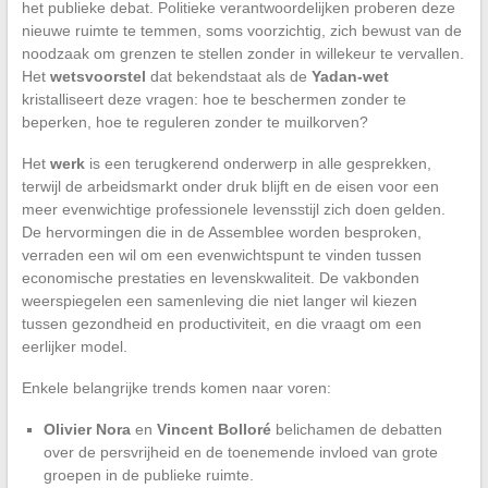
het publieke debat. Politieke verantwoordelijken proberen deze
nieuwe ruimte te temmen, soms voorzichtig, zich bewust van de
noodzaak om grenzen te stellen zonder in willekeur te vervallen.
Het
wetsvoorstel
dat bekendstaat als de
Yadan-wet
kristalliseert deze vragen: hoe te beschermen zonder te
beperken, hoe te reguleren zonder te muilkorven?
Het
werk
is een terugkerend onderwerp in alle gesprekken,
terwijl de arbeidsmarkt onder druk blijft en de eisen voor een
meer evenwichtige professionele levensstijl zich doen gelden.
De hervormingen die in de Assemblee worden besproken,
verraden een wil om een evenwichtspunt te vinden tussen
economische prestaties en levenskwaliteit. De vakbonden
weerspiegelen een samenleving die niet langer wil kiezen
tussen gezondheid en productiviteit, en die vraagt om een
eerlijker model.
Enkele belangrijke trends komen naar voren:
Olivier Nora
en
Vincent Bolloré
belichamen de debatten
over de persvrijheid en de toenemende invloed van grote
groepen in de publieke ruimte.